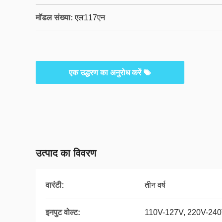
मॉडल संख्या:
एल117एन
एक उद्धरण का अनुरोध करें
उत्पाद का विवरण
वारंटी:
तीन वर्ष
इनपुट वोल्ट:
110V-127V, 220V-24