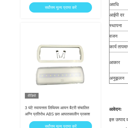
अवधि
सर्वोत्तम मूल्य प्राप्त करें
आईपी दर
स्थापना
वजन
कार्य तापम
आकार
अनुकूलन
वीडियो
3 घंटे स्वायत्तता लिथियम आयन बैटरी संचालित
आवेदनः
अग्नि प्रतिरोध ABS छत आपातकालीन प्रकाश
इस उत्पाद 
सर्वोत्तम मूल्य प्राप्त करें