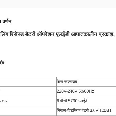
 वर्णन
लिंग रिसेस्ड बैटरी ऑपरेशन एलईडी आपातकालीन प्रकाश, एम
देश:
बिना रखरखाव
220V-240V 50/60Hz
्रकार
6 पीसी 5730 एलईडी
निकेल-कैडमियम बैटरी 3.6V 1.0AH