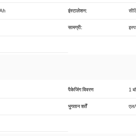
0Ah
इंस्टालेशन:
सीलि
सामग्री:
इस्
पैकेजिंग विवरण
1 बॉ
भुगतान शर्तें
एल/स