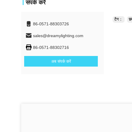
संपर्क करें
टैग：
छ
86-0571-88303726
sales@dreamylighting.com
86-0571-88302716
अब संपर्क करें