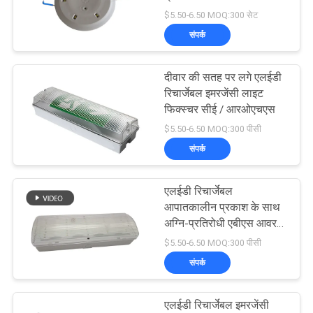
$5.50-6.50 MOQ:300 सेट
गोपनीयता
संपर्क
नीति
दीवार की सतह पर लगे एलईडी
रिचार्जेबल इमरजेंसी लाइट
फिक्स्चर सीई / आरओएचएस
$5.50-6.50 MOQ:300 पीसी
संपर्क
एलईडी रिचार्जेबल
आपातकालीन प्रकाश के साथ
अग्नि-प्रतिरोधी एबीएस आवरण
और 3 घंटे की अवधि के लिए
$5.50-6.50 MOQ:300 पीसी
15pcs एसएमडी एलईडी
संपर्क
एलईडी रिचार्जेबल इमरजेंसी