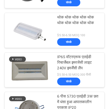
संपर्क
गुणवत्ता
नियंत्रण
थोक थोक थोक थोक थोक
थोक थोक थोक थोक थोक
संपर्क
$5.50-6.50 MOQ:100
करें
संपर्क
एक
IP65 वॉटरप्रूफ एलईडी
उद्धरण
रिचार्जेबल इमरजेंसी लाइट
240V इमर्जेंसी लैंप
की
$5.50-6.50 MOQ:300 पीसी
विनती
संपर्क
करे
6 पीस 5730 एलईडी 3W छत
में धंसा हुआ आपातकालीन
साइटमैप
प्रकाश IP20