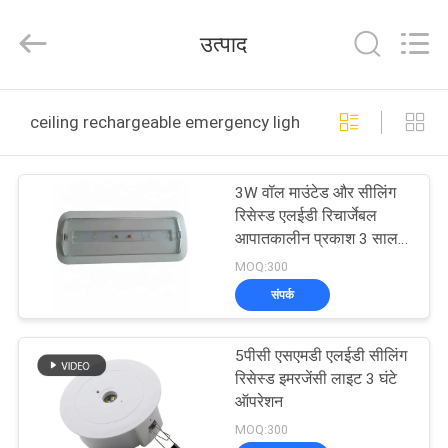
Hangzhou
Dreamy
Technology
उत्पाद
Co.,Ltd.
All
Rights
Reserved.
घर
ceiling rechargeable emergency light ऑनलाइन निर्माण
उत्पादों
3W वॉल माउंटेड और सीलिंग
रिसेस्ड एलईडी रिचार्जेबल
हमारे
आपातकालीन प्रकाश 3 साल
की वारंटी और 180 मिनट
बारे
MOQ:300
बैकअप के साथ
संपर्क
में
5पीसी एसएमडी एलईडी सीलिंग
कारखाना
रिसेस्ड इमरजेंसी लाइट 3 घंटे
भ्रमण
ऑपरेशन
MOQ:300