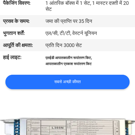
पैकेजिंग विवरण:
1 आंतरिक बॉक्स में 1 सेट, 1 मास्टर दफ़्ती में 20
गुणवत्ता
सेट
नियंत्रण
प्रसव के समय:
जमा की प्राप्ति पर 35 दिन
भुगतान शर्तें:
एल/सी, टी/टी, वेस्टर्न यूनियन
संपर्क
आपूर्ति की क्षमता:
प्रति दिन 3000 सेट
करें
हाई लाइट:
,
एलईडी आपातकालीन रूपांतरण किट
आपातकालीन प्रकाश रूपांतरण किट
एक
उद्धरण
सबसे अच्छी कीमत
की
विनती
करे
SITEMAP