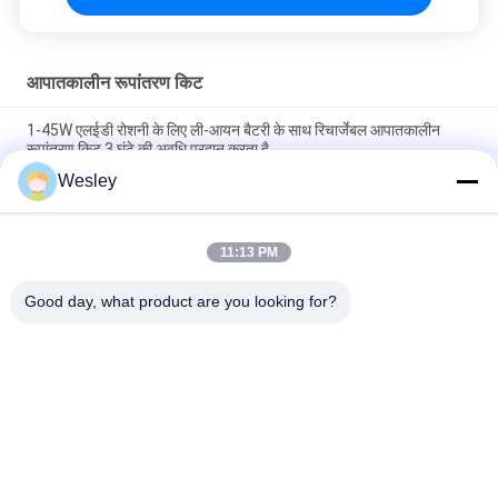
आपातकालीन रूपांतरण किट
1-45W एलईडी रोशनी के लिए ली-आयन बैटरी के साथ रिचार्जेबल आपातकालीन
रूपांतरण किट 3 घंटे की अवधि प्रदान करता है
Wesley
110-220V 3-4 वाट आउटपुट CE स्वीकृत LED इमरजेंसी कन्वर्जन किट सेल्फ
टेस्ट फंक्शन के साथ
11:13 PM
स्टील केसिंग एलईडी इमरजेंसी पावर पैक, 3 घंटे की अवधि और 110-240V इनपुट
वोल्टेज के साथ
Good day, what product are you looking for?
लोकप्रिय श्रेणियां
सभी
वाटरप्रूफ इमरजेंसी लाइट
रिचार्जेबल इमरजेंसी लाइट
धंसी हुई आपातकालीन 
एलईडी आपातकालीन 
लाइट
लाइटें