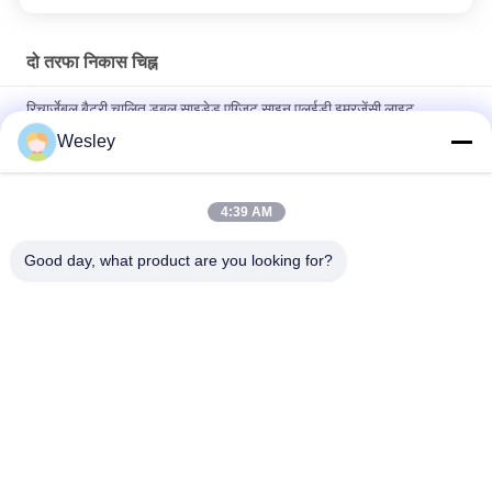
दो तरफा निकास चिह्न
रिचार्जेबल बैटरी चालित डबल साइडेड एग्जिट साइन एलईडी इमरजेंसी लाइट
Wesley
110V / 220V डबल साइडेड एग्जिट साइन सेल्फ टेस्टिंग रनिंग मैन इमरजेंसी लाइट
का रखरखाव
4:39 AM
रिचार्जेबल लिथियम आयन बैटरी एलईडी आपातकालीन निकास संकेत 3 घंटे बैकअप के
साथ और दीवार की सतह पर घुड़सवार
Good day, what product are you looking for?
लोकप्रिय श्रेणियां
सभी
वाटरप्रूफ इमरजेंसी लाइट
रिचार्जेबल इमरजेंसी लाइट
धंसी हुई आपातकालीन 
एलईडी आपातकालीन 
लाइट
लाइटें