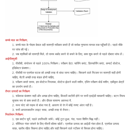
कच्चे माल का निरीक्षण,
1. कच्चे माल के गोदाम केवल वही सामग्री स्वीकार करते हैं जो सापेक्ष गुणवत्ता मानक तक पहुँचती है। पहले मौके
पर जांच की गई।
2. जब श्रमिकों को सामग्री मिले, तो समय बर्बाद करने से बचने के लिए, काम शुरू करने से पहले दोबारा जांच लें।
आईपीक्यूसी
1. पीसीबी, संयोजन से पहले 100% निरीक्षण। परीक्षण डेटा: चार्जिंग करंट, डिस्चार्जिंग करंट, कन्वर्ट वोल्टेज,
इंडिकेटर फ़ंक्शन।
2. पीसीबी पर प्रत्येक घटक को अच्छी तरह से बांधा जाना चाहिए। चिपकने वाले स्टिकर पर सामग्री सही होनी
चाहिए. बैटरी अच्छी तरह बंडल होनी चाहिए.
3. परीक्षण करते समय, हम वोल्टेज नियामक, वोल्टेज झेलने वाली मशीन, एजिंग परीक्षण बोर्ड मशीन, एकीकृत क्षेत्रों
का उपयोग करते हैं।
तैयार उत्पादों का निरीक्षण
1. संकेतक फ़ंक्शन सही और अच्छा होना चाहिए, बिजली कटौती होने पर सभी एलईडी चमकनी चाहिए। बटन स्विच
सुचारू रूप से काम करते हैं। और दीपक सामान्य अवस्था में.
2. मध्य प्लेट को स्क्रू से बांधा गया है, आवरण से रंग में कोई स्पष्ट अंतर नहीं है।
3. सभी आपातकालीन लाइट साफ़, अच्छी तरह से तैयार।
निवर्तमान निरीक्षण:
1. एक कार्टन चुनें, पहले उपस्थिति जांचें। कोई टूटा हुआ, गंदा, गलत शिपिंग चिह्न नहीं।
2. सीरियल नंबर जांचने के लिए भीतरी बॉक्स खोलें। प्रत्येक उत्पाद का आईडी नंबर होता है. प्रत्येक उत्पाद
साफ़, खरोंच रहित चिकना होना चाहिए और सही चिपकने वाले स्टीकर से चिपका होना चाहिए।