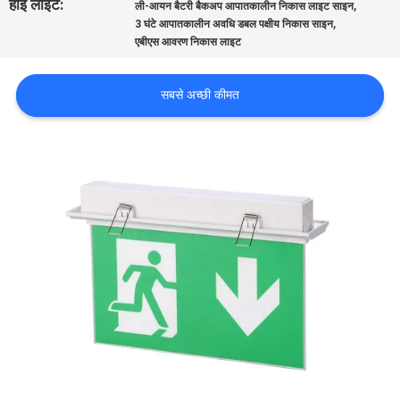
हाई लाइट:
,
ली-आयन बैटरी बैकअप आपातकालीन निकास लाइट साइन
गुणवत्ता
,
3 घंटे आपातकालीन अवधि डबल पक्षीय निकास साइन
एबीएस आवरण निकास लाइट
नियंत्रण
सबसे अच्छी कीमत
संपर्क
करें
एक
उद्धरण
की
विनती
करे
साइटमैप