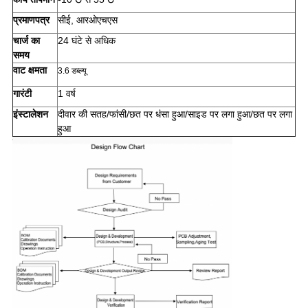
प्रमाणपत्र
सीई, आरओएचएस
चार्ज का
24 घंटे से अधिक
समय
वाट क्षमता
3.6 डब्ल्यू
गारंटी
1 वर्ष
इंस्टालेशन
दीवार की सतह/फांसी/छत पर धंसा हुआ/साइड पर लगा हुआ/छत पर लगा
हुआ