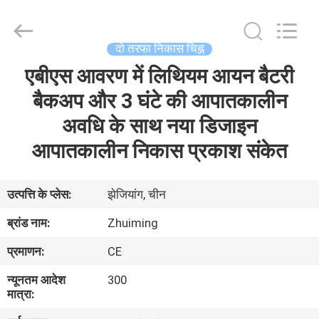
Hangzhou
Dreamy
Technology
Co.,Ltd.
All
दो तरफा निकास चिह्न
Rights
Reserved.
एबीएस आवरण में लिथियम आयन बैटरी
घर
बैकअप और 3 घंटे की आपातकालीन
उत्पादों
अवधि के साथ नया डिजाइन
आपातकालीन निकास प्रकाश संकेत
हमारे
बारे
उत्पत्ति के प्लेस:
झेजियांग, चीन
में
ब्रांड नाम:
Zhuiming
प्रमाणन:
CE
कारखाना
न्यूनतम आदेश
300
भ्रमण
मात्रा: