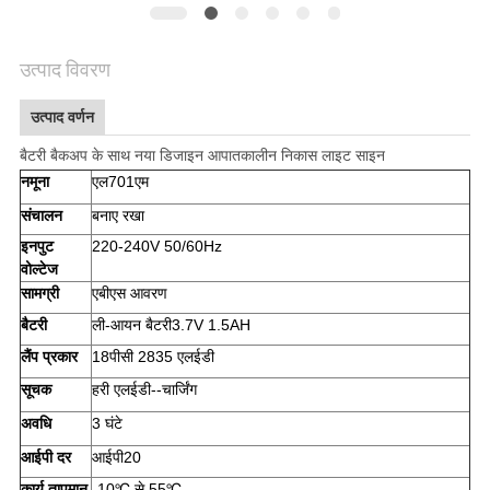
गोपनीयता
उत्पाद विवरण
नीति
उत्पाद वर्णन
बैटरी बैकअप के साथ नया डिजाइन आपातकालीन निकास लाइट साइन
नमूना
एल701एम
संचालन
बनाए रखा
इनपुट
220-240V 50/60Hz
वोल्टेज
सामग्री
एबीएस आवरण
बैटरी
ली-आयन बैटरी3.7V 1.5AH
लैंप प्रकार
18पीसी 2835 एलईडी
सूचक
हरी एलईडी--चार्जिंग
अवधि
3 घंटे
आईपी ​​दर
आईपी20
कार्य तापमान
-10℃ से 55℃