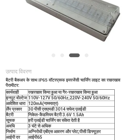
गोपनीयता
नीति
उत्पाद विवरण
बैटरी बैकअप के साथ IP65 वॉटरप्रूफ इमरजेंसी चार्जिंग लाइट का रखरखाव
पैरामीटर:
कार्यवाही
रखरखाव किया हुआ या गैर-रखरखाव किया हुआ
इनपुट वोल्टेज
110V-127V 50/60Hz;220V-240V 50/60Hz
आवेशित धारा
120mA(नाममात्र)
लैंप प्रकार
30 पीसी एसएमडी 3014 सफेद एलईडी
बैटरी
निकेल-कैडमियम बैटरी 3.6V 1.5Ah
सूचक
हरी एलईडी चार्जिंग का संकेत देती है
अवधि
3 घंटे से अधिक
निर्माण
अग्निरोधी एबीएस आवरण और प्लेट;पीसी डिफ्यूज़र
आईपी ​​दर
आईपी65