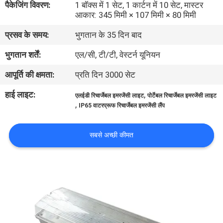
पैकेजिंग विवरण:
1 बॉक्स में 1 सेट, 1 कार्टन में 10 सेट, मास्टर
गुणवत्ता
आकार: 345 मिमी × 107 मिमी × 80 मिमी
नियंत्रण
प्रसव के समय:
भुगतान के 35 दिन बाद
भुगतान शर्तें:
एल/सी, टी/टी, वेस्टर्न यूनियन
संपर्क
आपूर्ति की क्षमता:
प्रति दिन 3000 सेट
करें
हाई लाइट:
,
एलईडी रिचार्जेबल इमरजेंसी लाइट
पोर्टेबल रिचार्जेबल इमरजेंसी लाइट
,
IP65 वाटरप्रूफ रिचार्जेबल इमरजेंसी लैंप
एक
उद्धरण
सबसे अच्छी कीमत
की
विनती
करे
SITEMAP