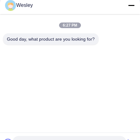
Wesley
अग्निरोधक एबीएस आवरण, निकेल-कैडमियम बैटरी और 3 घंटे की अवधि के साथ
रिचार्जेबल आपातकालीन प्रकाश
6:27 PM
एलईडी रिचार्जेबल आपातकालीन प्रकाश के साथ अग्नि-प्रतिरोधी एबीएस आवरण और
3 घंटे की अवधि के लिए 15pcs एसएमडी एलईडी
Good day, what product are you looking for?
लोकप्रिय श्रेणियां
सभी
वाटरप्रूफ इमरजेंसी लाइट
रिचार्जेबल इमरजेंसी लाइट
धंसी हुई आपातकालीन 
एलईडी आपातकालीन 
लाइट
लाइटें
एलईडी आपातकालीन 
सीलिंग इमरजेंसी लाइट
डाउनलाइट
स्वयं परीक्षण आपातकालीन 
ट्विन स्पॉट इमरजेंसी 
लाइटें
लाइट्स