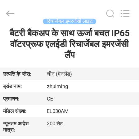
Hangzhou
Dreamy
Technology
Co.,Ltd.
All
रिचार्जेबल इमरजेंसी लाइट
Rights
Reserved.
बैटरी बैकअप के साथ ऊर्जा बचत IP65
घर
वॉटरप्रूफ एलईडी रिचार्जेबल इमरजेंसी
उत्पादों
लैंप
हमारे
उत्पत्ति के प्लेस:
चीन (मेनलैंड)
बारे
ब्रांड नाम:
zhuiming
में
प्रमाणन:
CE
मॉडल संख्या:
EL030AM
कारखाना
न्यूनतम आदेश
300 सेट
भ्रमण
मात्रा: