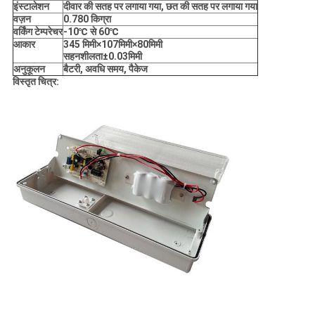
इंस्टालेशन
दीवार की सतह पर लगाया गया, छत की सतह पर लगाया गया
वज़न
0.780 किग्रा
वर्किंग टेम्परेचर
-10
℃ से 60
℃
आकार
345 मिमी
×107मिमी
×80मिमी
सहनशीलता
±0.03मिमी
अनुकूलन
बैटरी, अवधि समय, पैकेज
विस्तृत चित्र: