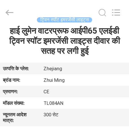
Hangzhou
Dreamy
Technology
Co.,Ltd.
All
ट्विन स्पॉट इमरजेंसी लाइट्स
Rights
Reserved.
हाई लुमेन वाटरप्रूफ आईपी65 एलईडी
घर
ट्विन स्पॉट इमरजेंसी लाइट्स दीवार की
उत्पादों
सतह पर लगी हुई
हमारे
उत्पत्ति के प्लेस:
Zhejiang
बारे
ब्रांड नाम:
Zhui Ming
में
प्रमाणन:
CE
मॉडल संख्या:
TL084AN
कारखाना
न्यूनतम आदेश
300 सेट
भ्रमण
मात्रा: