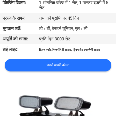
पैकेजिंग विवरण:
1 आंतरिक बॉक्स में 1 सेट, 1 मास्टर दफ़्ती में 5
गुणवत्ता
सेट
नियंत्रण
प्रसव के समय:
जमा की प्राप्ति पर 45 दिन
भुगतान शर्तें:
टी / टी, वेस्टर्न यूनियन, एल / सी
संपर्क
आपूर्ति की क्षमता:
प्रति दिन 3000 सेट
करें
हाई लाइट:
,
ट्विन स्पॉट सिक्योरिटी लाइट
ट्विन हेड इमरजेंसी लाइट
एक
उद्धरण
सबसे अच्छी कीमत
की
विनती
करे
साइटमैप