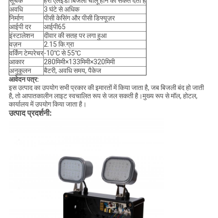
सूचक
हरी एलईडी बिजली चालू होने का संकेत देती है
अवधि
3 घंटे से अधिक
निर्माण
पीसी केसिंग और पीसी डिफ्यूज़र
आईपी ​​दर
आईपी65
इंस्टालेशन
दीवार की सतह पर लगा हुआ
वज़न
2.15 कि.ग्रा
वर्किंग टेम्परेचर
-10℃ से 55℃
आकार
280मिमी×133मिमी×320मिमी
अनुकूलन
बैटरी, अवधि समय, पैकेज
आवेदन पत्र:
इस उत्पाद का उपयोग सभी प्रकार की इमारतों में किया जाता है, जब बिजली बंद हो जाती
है, तो आपातकालीन लाइट स्वचालित रूप से जल सकती है।मुख्य रूप से मॉल, होटल,
कार्यालय में उपयोग किया जाता है।
उत्पाद प्रदर्शनी: