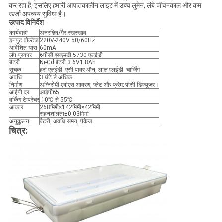
कर रहा है, इसलिए हमारी आपातकालीन लाइट में उच्च लुमेन, लंबे जीवनकाल और कम
ऊर्जा अपव्यय सुविधा है।
उत्पाद विनिर्देश
कार्यवाही
अनुरक्षित/गैर-रखरखाव
इनपुट वोल्टेज
220V-240V 50/60Hz
आवेशित धारा
60mA
लैंप प्रकार
6पीसी एसएमडी 5730 एलईडी
बैटरी
Ni-Cd बैटरी 3.6V1.8Ah
सूचक
हरी एलईडी--एसी पावर ऑन, लाल एलईडी--चार्जिंग
अवधि
3 घंटे से अधिक
निर्माण
अग्निरोधी एबीएस आवरण, प्लेट और फ्रेम; पीसी डिफ्यूज़र।
आईपी ​​दर
आईपी65
वर्किंग टेम्परेचर
-10℃ से 55℃
आकार
268मिमी×142मिमी×42मिमी
सहनशीलता±0.03मिमी
अनुकूलन
बैटरी, अवधि समय, पैकेज
चित्र: