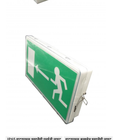
IP65 वाटरप्रूफ इमरजेंसी एलईडी लाइट
वाटरप्रूफ बल्कहेड इमरजेंसी लाइट