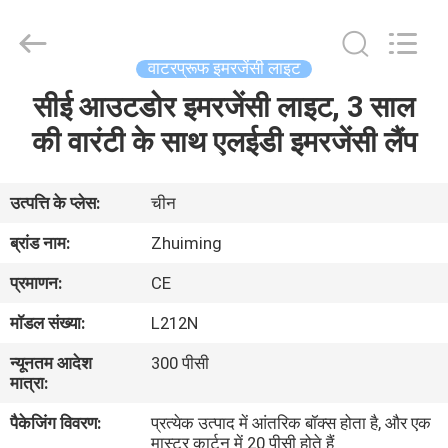
Hangzhou
Dreamy
Technology
Co.,Ltd.
All
वाटरप्रूफ इमरजेंसी लाइट
Rights
Reserved.
सीई आउटडोर इमरजेंसी लाइट, 3 साल
घर
की वारंटी के साथ एलईडी इमरजेंसी लैंप
उत्पादों
उत्पत्ति के प्लेस:
चीन
हमारे
ब्रांड नाम:
Zhuiming
बारे
प्रमाणन:
CE
में
मॉडल संख्या:
L212N
न्यूनतम आदेश
300 पीसी
कारखाना
मात्रा:
भ्रमण
पैकेजिंग विवरण:
प्रत्येक उत्पाद में आंतरिक बॉक्स होता है, और एक
मास्टर कार्टन में 20 पीसी होते हैं