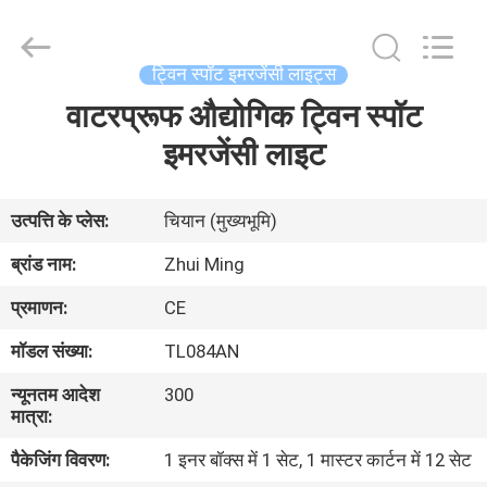
Hangzhou
Dreamy
Technology
Co.,Ltd.
All
ट्विन स्पॉट इमरजेंसी लाइट्स
Rights
Reserved.
वाटरप्रूफ औद्योगिक ट्विन स्पॉट
घर
इमरजेंसी लाइट
उत्पादों
उत्पत्ति के प्लेस:
चियान (मुख्यभूमि)
हमारे
ब्रांड नाम:
Zhui Ming
बारे
प्रमाणन:
CE
में
मॉडल संख्या:
TL084AN
न्यूनतम आदेश
300
कारखाना
मात्रा:
भ्रमण
पैकेजिंग विवरण:
1 इनर बॉक्स में 1 सेट, 1 मास्टर कार्टन में 12 सेट