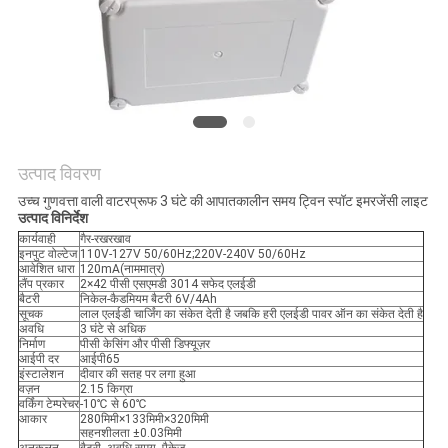
गोपनीयता
नीति
उत्पाद विवरण
उच्च गुणवत्ता वाली वाटरप्रूफ 3 घंटे की आपातकालीन समय ट्विन स्पॉट इमरजेंसी लाइट
उत्पाद विनिर्देश
कार्यवाही
गैर-रखरखाव
इनपुट वोल्टेज
110V-127V 50/60Hz;220V-240V 50/60Hz
आवेशित धारा
120mA(नाममात्र)
लैंप प्रकार
2×42 पीसी एसएमडी 3014 सफेद एलईडी
बैटरी
निकेल-कैडमियम बैटरी 6V/4Ah
सूचक
लाल एलईडी चार्जिंग का संकेत देती है जबकि हरी एलईडी पावर ऑन का संकेत देती है
अवधि
3 घंटे से अधिक
निर्माण
पीसी केसिंग और पीसी डिफ्यूज़र
आईपी ​​दर
आईपी65
इंस्टालेशन
दीवार की सतह पर लगा हुआ
वज़न
2.15 किग्रा
वर्किंग टेम्परेचर
-10℃ से 60℃
आकार
280मिमी×133मिमी×320मिमी
सहनशीलता ±0.03मिमी