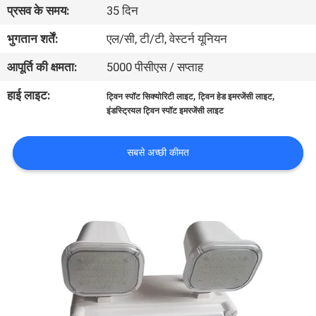
प्रसव के समय:
35 दिन
गुणवत्ता
नियंत्रण
भुगतान शर्तें:
एल/सी, टी/टी, वेस्टर्न यूनियन
आपूर्ति की क्षमता:
5000 पीसीएस / सप्ताह
संपर्क
हाई लाइट:
,
,
ट्विन स्पॉट सिक्योरिटी लाइट
ट्विन हेड इमरजेंसी लाइट
करें
इंडस्ट्रियल ट्विन स्पॉट इमरजेंसी लाइट
एक
सबसे अच्छी कीमत
उद्धरण
की
विनती
करे
साइटमैप